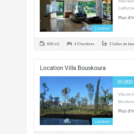
Villa ré
Californi
Plus d'
Location
600 m2
4 Chambres
3 Salles de bai
Location Villa Bouskoura
35 000
Villa de
Bouskour
Plus d'
Location