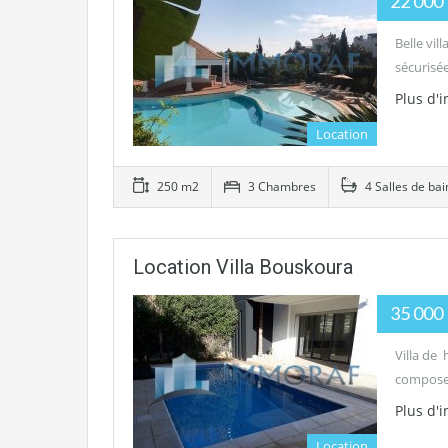
22 000
Belle vi
sécurisé
Plus d'
Location
250 m2
3 Chambres
4 Salles de bai
Location Villa Bouskoura
35 000
Villa de
compose 
Plus d'
Location