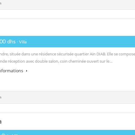
n
000 dhs
- Villa
endre, située dans une résidence sécurisée quartier Ain DIAB. Elle se compos
ande réception avec double salon, coin cheminée ouvert sur le…
informations
n
a