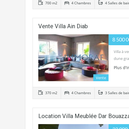
700 m2
4 Chambres
4 Salles de bai
Vente Villa Ain Diab
8 500 
Villa à v
dune gr
Plus d'
Vente
370 m2
4 Chambres
3 Salles de bai
Location Villa Meublée Dar Bouazz