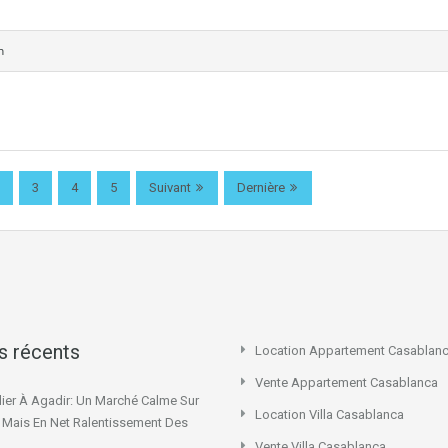
n
3
4
5
Suivant
Dernière
es récents
Location Appartement Casablan
Vente Appartement Casablanca
ier À Agadir: Un Marché Calme Sur
Location Villa Casablanca
x Mais En Net Ralentissement Des
Vente Villa Casablanca