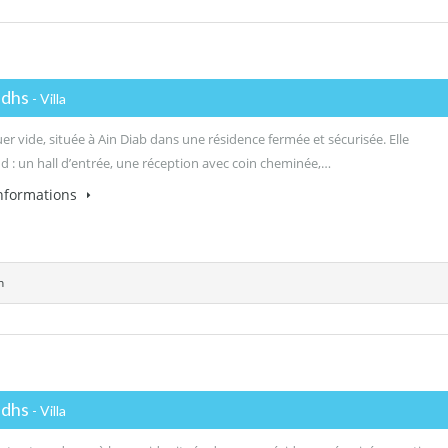
 dhs
- Villa
ouer vide, située à Ain Diab dans une résidence fermée et sécurisée. Elle
 : un hall d’entrée, une réception avec coin cheminée,…
informations
n
 dhs
- Villa