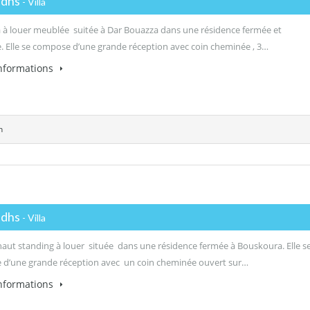
 dhs
- Villa
lla à louer meublée suitée à Dar Bouazza dans une résidence fermée et
e. Elle se compose d’une grande réception avec coin cheminée , 3…
informations
n
 dhs
- Villa
 haut standing à louer située dans une résidence fermée à Bouskoura. Elle s
d’une grande réception avec un coin cheminée ouvert sur…
informations