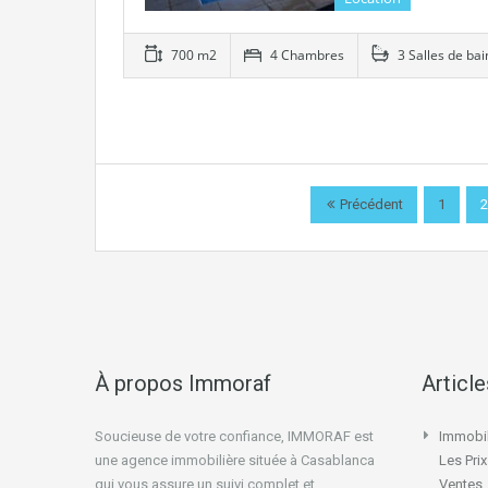
700 m2
4 Chambres
3 Salles de bai
Précédent
1
2
À propos Immoraf
Articl
Soucieuse de votre confiance, IMMORAF est
Immobil
une agence immobilière située à Casablanca
Les Pri
qui vous assure un suivi complet et
Ventes