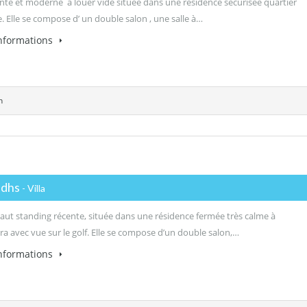
cente et moderne à louer vide située dans une résidence sécurisée quartier
e. Elle se compose d’ un double salon , une salle à…
informations
n
 dhs
- Villa
 haut standing récente, située dans une résidence fermée très calme à
a avec vue sur le golf. Elle se compose d’un double salon,…
informations