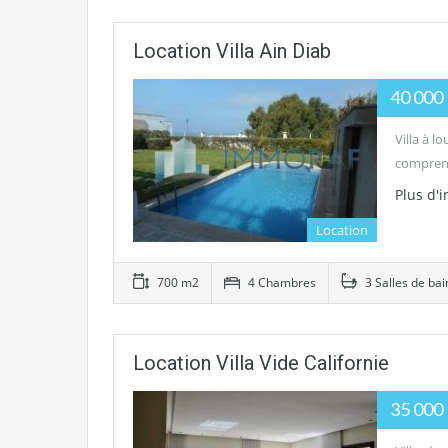
Location Villa Ain Diab
40 000
Villa à l
comprend
Plus d'
Location
700 m2
4 Chambres
3 Salles de bai
Location Villa Vide Californie
35 000