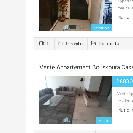
Appartem
marina, 
Plus d'
Location
65
1 Chambre
1 Salle de bain
Vente Appartement Bouskoura Cas
2 800 
Vente Ap
résidenc
Plus d'
Vente