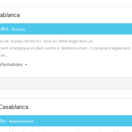
ablanca
 dhs
- Bureau
au de bureau de165 m2 situé au 2éme étage dans un
ent stratégique en plein centre à Abdelmoumen . Il comprend également
e de…
informations
 Casablanca
dhs
- Appartement