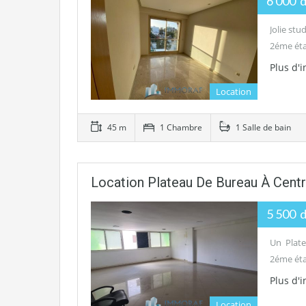
6 000 
Jolie stu
2éme éta
Plus d'
Location
45 m
1 Chambre
1 Salle de bain
Location Plateau De Bureau À Centr
5 500 
Un Plate
2éme étag
Plus d'
Location