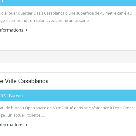
dh
dio à louer quartier Oasis Casablanca d’une superficie de 45 mètre carré au
ge il comprend : un salon avec cuisine américaine ,…
informations
e Ville Casablanca
dhs
- Bureau
au de bureau Open space de 60 m2 situé dans une résidence à Derb Omar ,
e . un accueil, toilette ,…
informations