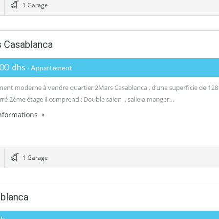
1 Garage
 Casablanca
000 dhs
- Appartement
ent moderne à vendre quartier 2Mars Casablanca , d’une superficie de 128
rré 2éme étage il comprend : Double salon , salle a manger…
informations
1 Garage
ablanca