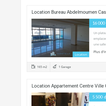
Location Bureau Abdelmoumen Cas
16 000
Un plate
emplacem
une sall
Plus d'
Location
165 m2
1 Garage
Location Appartement Centre Ville
5 500 