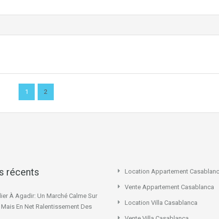
1
2
es récents
Location Appartement Casablan
Vente Appartement Casablanca
ier À Agadir: Un Marché Calme Sur
Location Villa Casablanca
x Mais En Net Ralentissement Des
Vente Villa Casablanca