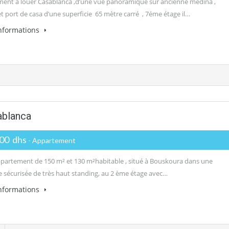
ent à louer Casablanca ,d’une vue panoramique sur ancienne médina ,
et port de casa d’une superficie 65 mètre carré , 7éme étage il…
informations
ablanca
000 dhs
- Appartement
partement de 150 m² et 130 m²habitable , situé à Bouskoura dans une
e sécurisée de très haut standing, au 2 ème étage avec…
informations