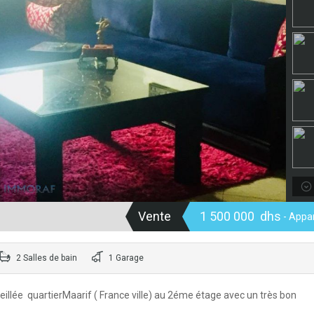
Vente
1 500 000 dhs
- Appa
2 Salles de bain
1 Garage
llée quartierMaarif ( France ville) au 2éme étage avec un très bon