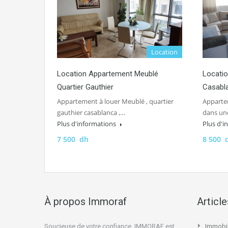
Location
Location Appartement Meublé
Locati
Quartier Gauthier
Casabl
Appartement à louer Meublé , quartier
Appartem
gauthier casablanca ,…
dans un
Plus d'informations
Plus d'
7 500 dh
8 500 
À propos Immoraf
Articl
Soucieuse de votre confiance, IMMORAF est
Immobil