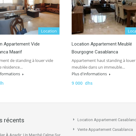
Location
Loca
on Appartement Vide
Location Appartement Meublé
anca Maarif
Bourgogne Casablanca
ent de standing à louer vide
Appartement haut standing à louer
e résidence…
meublée dans un immeuble…
informations
Plus d'informations
dh
9 000 dhs
es récents
Location Appartement Casablan
Vente Appartement Casablanca
ier À Agadir: Un Marché Calme Sur