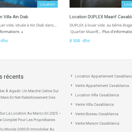
Location
Loca
n Villa Ain Diab
Location DUPLEX Maarif Casabl
louer vide, située à Ain Diab dans…
DUPLEX à louer vide au 6éme étag
informations
Quartier Maarif(…
Plus d'informati
 dhs
8 500 dhs
es récents
Location Appartement Casablan
Vente Appartement Casablanca
ier À Agadir: Un Marché Calme Sur
Location Villa Casablanca
x Mais En Net Ralentissement Des
Vente Villa Casablanca
Sur La Location Au Maroc En 2025 –
Vente Bureau Casablanca
e Complet Pour Les Propriétaires
Vente Maison Casablanca
u Monde 2030 Et Immobilier Au