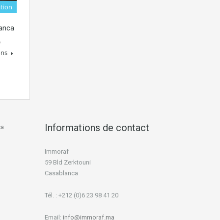
tion
anca
e
ons
Informations de contact
ca
Immoraf
59 Bld Zerktouni
Casablanca
Tél. : +212 (0)6 23 98 41 20
Email:
info@immoraf.ma