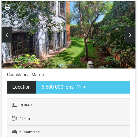
Casablanca, Maroc
Location
6 500 000 dhs
- Villa
RF9667
464 m
5 Chambres