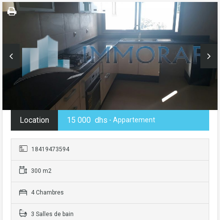
Location
15 000 dhs
- Appartement
18419473594
300 m2
4 Chambres
3 Salles de bain