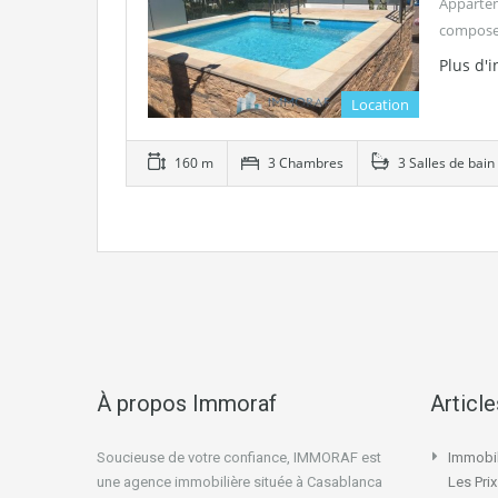
Appartem
compose 
Plus d'
Location
160 m
3 Chambres
3 Salles de bain
À propos Immoraf
Articl
Soucieuse de votre confiance, IMMORAF est
Immobil
une agence immobilière située à Casablanca
Les Pri