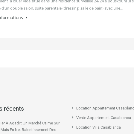
ent à louer vide situé dans une résidence surveillée 24/24 à Bouskoura .Il 
d’un double salon, suite parentale (dressing, salle de bain) avec une…
informations
es récents
Location Appartement Casablan
Vente Appartement Casablanca
ier À Agadir: Un Marché Calme Sur
Location Villa Casablanca
x Mais En Net Ralentissement Des