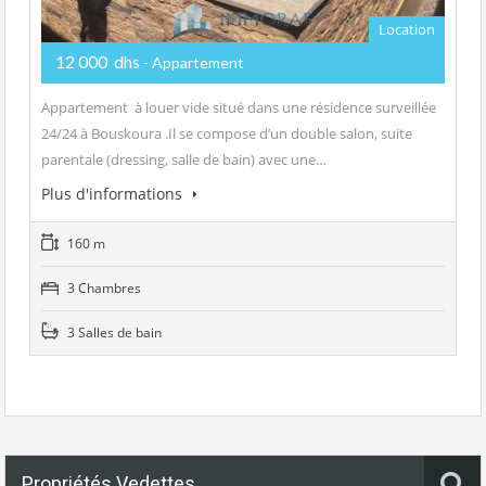
Location
12 000 dhs
- Appartement
Appartement à louer vide situé dans une résidence surveillée
24/24 à Bouskoura .Il se compose d’un double salon, suite
parentale (dressing, salle de bain) avec une…
Plus d'informations
160 m
3 Chambres
3 Salles de bain
Propriétés Vedettes