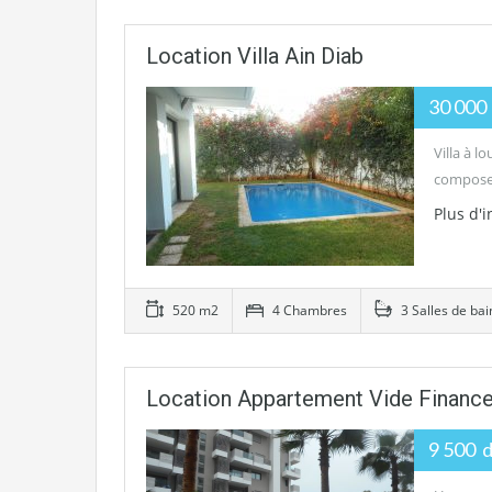
Location Villa Ain Diab
30 000
Villa à l
compose 
Plus d'
520 m2
4 Chambres
3 Salles de bai
Location Appartement Vide Finance
9 500 