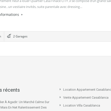
tement neuf à louer Quartier Casa Finace CITY ,il se compose d’un grand sa
sine , un vestiaire invités, suite parentale avec dressing…
informations
n
2 Garages
es récents
Location Appartement Casablan
Vente Appartement Casablanca
ier À Agadir: Un Marché Calme Sur
Location Villa Casablanca
x Mais En Net Ralentissement Des