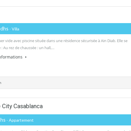
 dhs
- Villa
ouer vide avec piscine située dans une résidence sécurisée à Ain Diab. Elle se
: Au rez de chaussée : un hall,…
informations
n
 City Casablanca
dhs
- Appartement