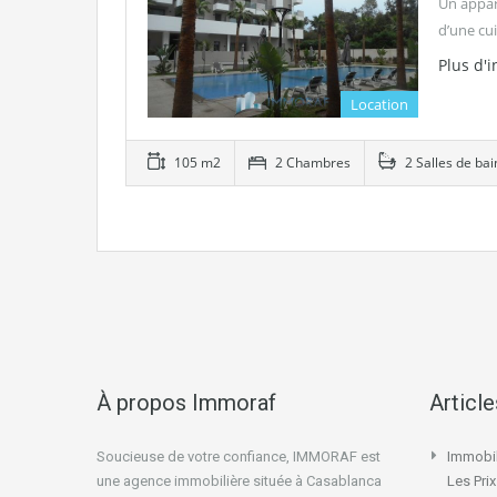
Un appar
d’une cui
Plus d'
Location
105 m2
2 Chambres
2 Salles de bai
À propos Immoraf
Articl
Soucieuse de votre confiance, IMMORAF est
Immobil
une agence immobilière située à Casablanca
Les Pri