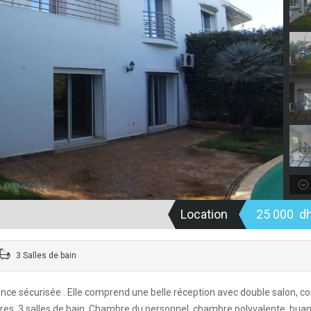
Location
25 000 d
3 Salles de bain
dence sécurisée . Elle comprend une belle réception avec double salon, co
bres, 3 salles de bain .Chambre du personnel, chambre polyvalente, buan