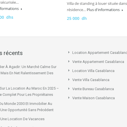
 sécurisée…
Villa de standing à louer située dan
informations
résidence…
Plus d'informations
000 dhs
25 000 dh
es récents
Location Appartement Casablan
Vente Appartement Casablanca
ier À Agadir: Un Marché Calme Sur
Location Villa Casablanca
x Mais En Net Ralentissement Des
Vente Villa Casablanca
Sur La Location Au Maroc En 2025 –
Vente Bureau Casablanca
e Complet Pour Les Propriétaires
Vente Maison Casablanca
u Monde 2030 Et Immobilier Au
 Une Opportunité Sans Précédent
 Une Location De Vacances