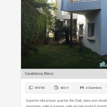
Casablanca, Maroc
RF8780
400 m
4 Chambres
Superbe villa à louer quartier Ain Diab, dans une rési
cheminée, salle à manger, salle de bain invité,4 cham