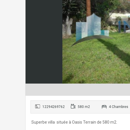
12294269762
580 m2
4 Chambres
Superbe villa située à Oasis Terrain de 580 m2.