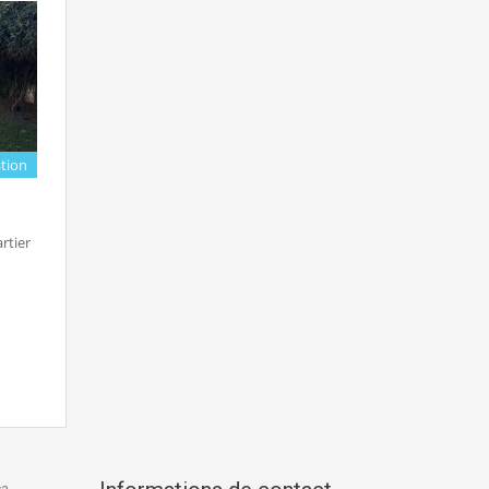
tion
rtier
ca