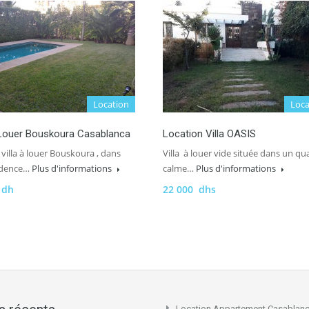
Location
Loca
 Louer Bouskoura Casablanca
Location Villa OASIS
villa à louer Bouskoura , dans
Villa à louer vide située dans un qua
idence…
Plus d'informations
calme…
Plus d'informations
 dh
22 000 dhs
Location Appartement Casablan