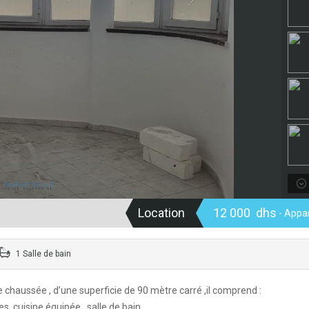
Location
12 000 dhs
- Appa
1 Salle de bain
 chaussée , d’une superficie de 90 mètre carré ,il comprend :
 ,cuisine équipée , salle de bain .