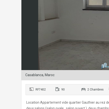
Casablanca, Maroc
RF7402
90
2 Chambres
Location Appartement vide quartier Gauthier au rez de
deux salons (salon ovale , salon ouvert ) ,deux chambres