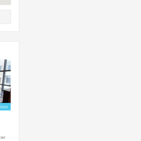
tion
ier