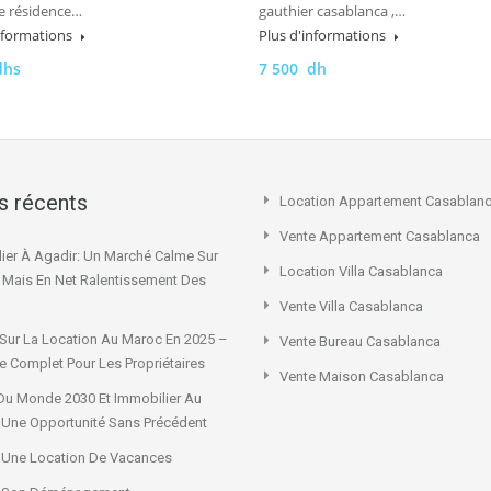
e résidence…
gauthier casablanca ,…
informations
Plus d'informations
dhs
7 500 dh
es récents
Location Appartement Casablan
Vente Appartement Casablanca
ier À Agadir: Un Marché Calme Sur
Location Villa Casablanca
x Mais En Net Ralentissement Des
Vente Villa Casablanca
Sur La Location Au Maroc En 2025 –
Vente Bureau Casablanca
e Complet Pour Les Propriétaires
Vente Maison Casablanca
u Monde 2030 Et Immobilier Au
 Une Opportunité Sans Précédent
 Une Location De Vacances