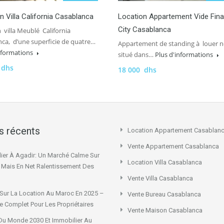
n Villa California Casablanca
Location Appartement Vide Fin
City Casablanca
 villa Meublé California
ca, d’une superficie de quatre…
Appartement de standing à louer ne
informations
situé dans…
Plus d'informations
 dhs
18 000 dhs
es récents
Location Appartement Casablan
Vente Appartement Casablanca
ier À Agadir: Un Marché Calme Sur
Location Villa Casablanca
x Mais En Net Ralentissement Des
Vente Villa Casablanca
Sur La Location Au Maroc En 2025 –
Vente Bureau Casablanca
e Complet Pour Les Propriétaires
Vente Maison Casablanca
u Monde 2030 Et Immobilier Au