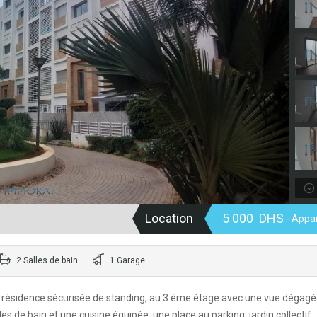
Location
5 000 DHS
- Appa
2 Salles de bain
1 Garage
résidence sécurisée de standing, au 3 ème étage avec une vue dégagé
s de bain et une cuisine équipée, une place au parking, jardin collectif.