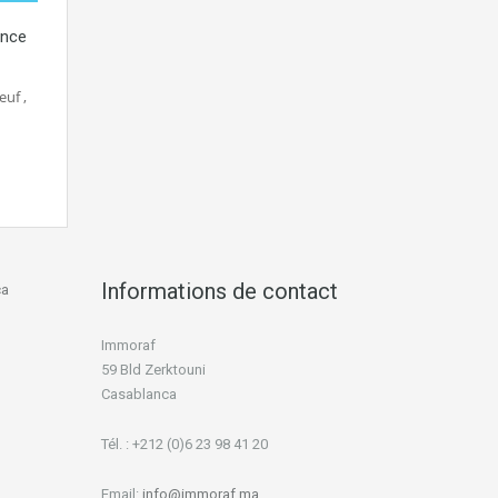
ance
uf ,
Informations de contact
ca
Immoraf
59 Bld Zerktouni
Casablanca
Tél. : +212 (0)6 23 98 41 20
Email:
info@immoraf.ma