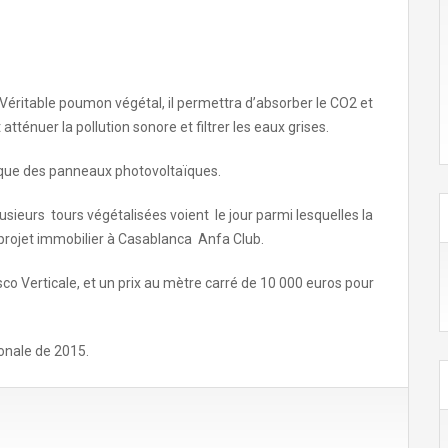
 Véritable poumon végétal, il permettra d’absorber le CO2 et
tténuer la pollution sonore et filtrer les eaux grises.
si que des panneaux photovoltaïques.
lusieurs tours végétalisées voient le jour parmi lesquelles la
 projet immobilier à Casablanca Anfa Club.
sco Verticale, et un prix au mètre carré de 10 000 euros pour
ionale de 2015.