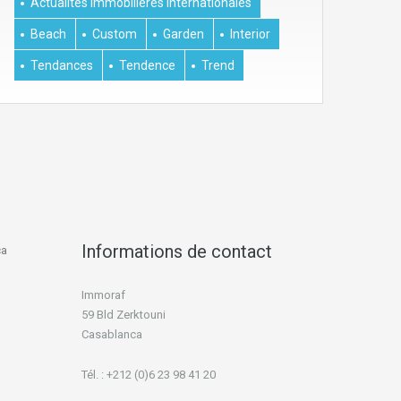
Actualites Immobilières Internationales
Beach
Custom
Garden
Interior
Tendances
Tendence
Trend
Informations de contact
ca
Immoraf
59 Bld Zerktouni
Casablanca
Tél. : +212 (0)6 23 98 41 20