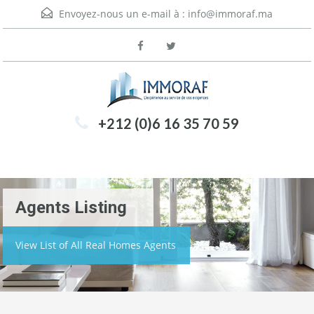
Envoyez-nous un e-mail à :
info@immoraf.ma
+212 (0)6 16 35 70 59
Menu
Agents Listing
View List of All Real Homes Agents